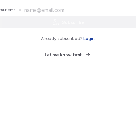
your email
Subscribe
Already subscribed?
Login
.
Let me know first