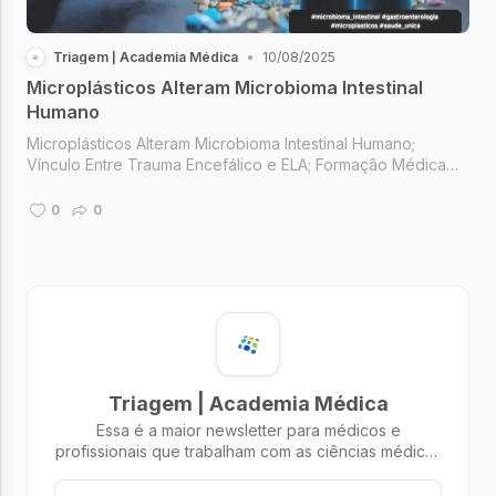
Triagem | Academia Médica
•
10/08/2025
Microplásticos Alteram Microbioma Intestinal
Humano
Microplásticos Alteram Microbioma Intestinal Humano;
Vínculo Entre Trauma Encefálico e ELA; Formação Médica
em Cannabis Medicinal; Comece com: "Como você está?";
Arrume a sua cama.
0
0
Triagem | Academia Médica
Essa é a maior newsletter para médicos e
profissionais que trabalham com as ciências médicas
do Brasil!