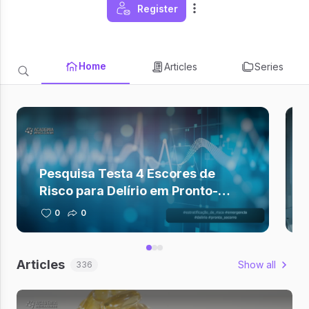
Register
Home
Articles
Series
Pesquisa Testa 4 Escores de
Risco para Delírio em Pronto-
Socorro
0
0
Articles
Show all
336