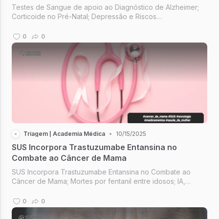
Testes de Sangue de apoio ao Diagnóstico de Alzheimer;
Corticoide no Pré-Natal; Depressão e Riscos
Cardiometabólicos; Seja a pessoa com quem você quer
trabalhar; Psiquiatria do estilo de vida.
0
0
Triagem | Academia Médica
•
10/15/2025
SUS Incorpora Trastuzumabe Entansina no
Combate ao Câncer de Mama
SUS Incorpora Trastuzumabe Entansina no Combate ao
Câncer de Mama; Mortes por fentanil entre idosos; IA,
Saúde e Cuidados; "Pare de estudar a piscina", mergulhe!;
The Future of Healthcare.
0
0