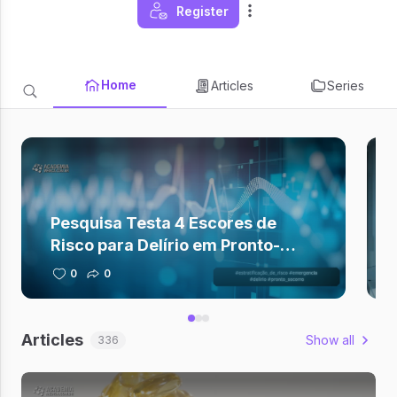
Register
Home
Articles
Series
Pesquisa Testa 4 Escores de
Risco para Delírio em Pronto-
Socorro
0
0
Articles
Show all
336