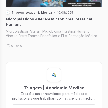
Triagem | Academia Médica
•
10/08/2025
Microplásticos Alteram Microbioma Intestinal
Humano
Microplásticos Alteram Microbioma Intestinal Humano;
Vínculo Entre Trauma Encefálico e ELA; Formação Médica
em Cannabis Medicinal; Comece com: "Como você está?";
Arrume a sua cama.
0
0
Triagem | Academia Médica
Essa é a maior newsletter para médicos e
profissionais que trabalham com as ciências médicas
do Brasil!