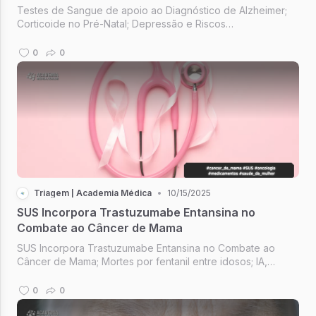
Testes de Sangue de apoio ao Diagnóstico de Alzheimer;
Corticoide no Pré-Natal; Depressão e Riscos
Cardiometabólicos; Seja a pessoa com quem você quer
trabalhar; Psiquiatria do estilo de vida.
0
0
Triagem | Academia Médica
•
10/15/2025
SUS Incorpora Trastuzumabe Entansina no
Combate ao Câncer de Mama
SUS Incorpora Trastuzumabe Entansina no Combate ao
Câncer de Mama; Mortes por fentanil entre idosos; IA,
Saúde e Cuidados; "Pare de estudar a piscina", mergulhe!;
The Future of Healthcare.
0
0