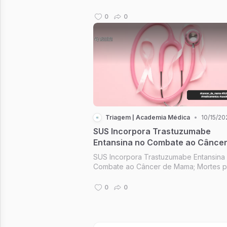
Cardiovascular Pediátrico; Gordura Visc
Carótidas; Constância; Mude seus horár
0
0
mude sua vida.
Triagem | Academia Médica
•
10/15/20
SUS Incorpora Trastuzumabe
Entansina no Combate ao Câncer
Mama
SUS Incorpora Trastuzumabe Entansina
Combate ao Câncer de Mama; Mortes p
fentanil entre idosos; IA, Saúde e Cuida
"Pare de estudar a piscina", mergulhe!;
0
0
Future of Healthcare.