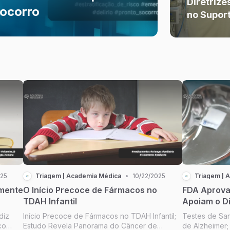
Diretriz
Socorro
no Supor
025
Triagem | Academia Médica
•
10/22/2025
Triagem | 
lmente
O Início Precoce de Fármacos no
FDA Aprova
TDAH Infantil
Apoiam o D
diz
Início Precoce de Fármacos no TDAH Infantil;
Testes de Sa
co
Estudo Revela Panorama do Câncer de
de Alzheimer; 