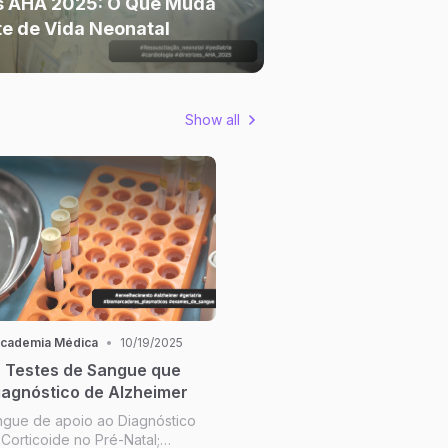
es AHA 2025: O Que Muda
te de Vida Neonatal
Show all
Academia Médica
•
10/19/2025
 Testes de Sangue que
iagnóstico de Alzheimer
ngue de apoio ao Diagnóstico
Corticoide no Pré-Natal;