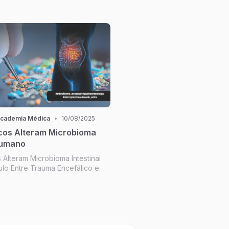
iscos Cardiometabólicos; Seja a
uem você quer trabalhar;
estilo de vida.
Academia Médica
•
10/08/2025
icos Alteram Microbioma
Humano
 Alteram Microbioma Intestinal
lo Entre Trauma Encefálico e
 Médica em Cannabis Medicinal;
"Como você está?"; Arrume a